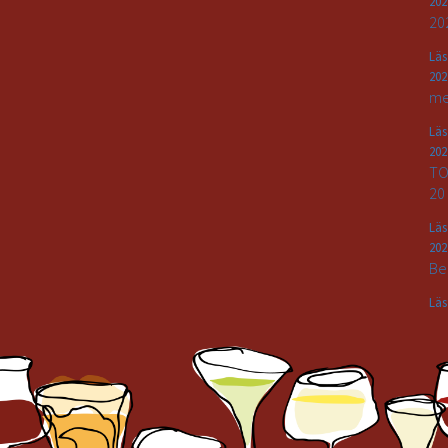
202
20
Lä
202
me
Lä
202
TO
20
Lä
202
Be
Lä