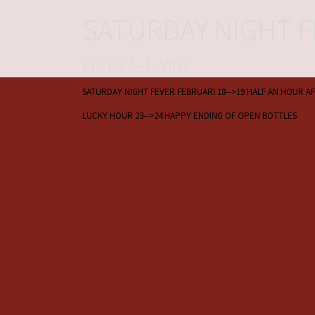
SATURDAY NIGHT F
EFTER Ã–L, VIN!
SATURDAY NIGHT FEVER FEBRUARI 18-->19 HALF AN HOUR A
LUCKY HOUR 23-->24 HAPPY ENDING OF OPEN BOTTLES