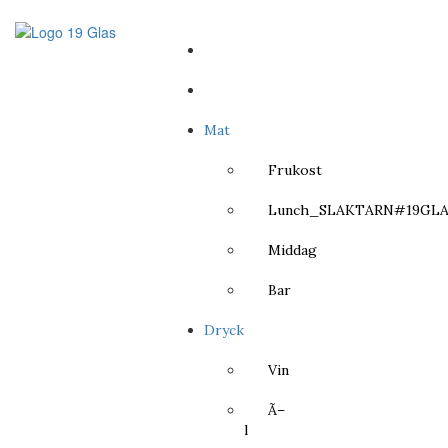
Mat
Frukost
Lunch_SLAKTARN#19GLA
Middag
Bar
Dryck
Vin
Ã–
l