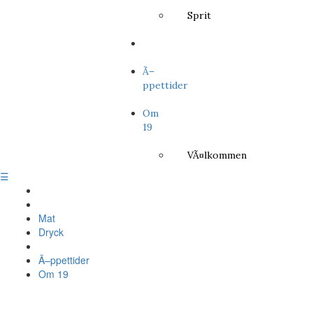
Sprit
Ã–
ppettider
Om
19
VÃ¤lkommen
☰
Mat
Dryck
Ã–ppettider
Om 19