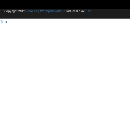
Copyright 2026
Cookies
|
Webbplatskarta
| Producerad av
Piliz
Top