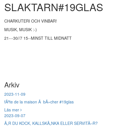
SLAKTARN#19GLAS
CHARKUTERI OCH VINBAR!
MUSIK, MUSIK :-)
21---30//7 15--MINST TILL MIDNATT
Arkiv
2023-11-09
fÃªte de la maison Ã bÃ»cher #19glas
Läs mer
2023-09-07
Ã„R DU KOCK, KALLSKÃ„NKA ELLER SERVITÃ–R?