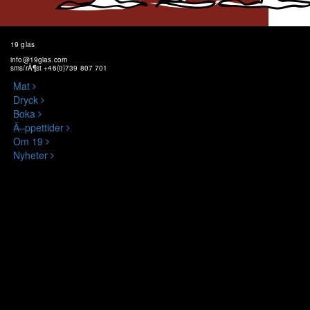
19 glas
info@19glas.com
sms/rÃ¶st +46(0)739 807 701
Mat
Dryck
Boka
Ã–ppettider
Om 19
Nyheter